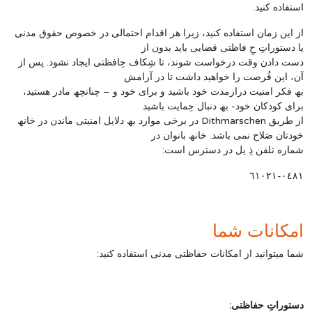
استفاده کنید.
از این زمان استفاده کنید، زیرا ھر اقدام احتمالی در خصوص حقوق مدنی
یا دستوراتِ حِ فاظتی قضایی باید بدون از
دست دادن وقت درخواست شوند، تا شِکاف حِافظتی ایجاد نشود. پس از
آن، این فُرصت را خواھید داشت تا در آرامش
بھ فکر امنیت درازمدت خود باشید و برای خود و – چنانچھ مادر ھستید،
برای کودکان خود- بھ دنبال حِمایت باشید
از طریق Dithmarschen در برخی موارد بھ دلایل امنیتی ماندن در خانھ
خودتان صَلاح نمی باشد. خانھ بانوان در
شماره تلفن ذِ یل در دسترس است:
۰٤۸۱-٦۱۰۲۱
امکانات شما
شما میتوانید از امکانات حفاظتی مدنی استفاده کنید:
دستوراتِ حفاظتی: