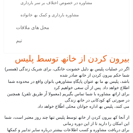
مشاوره در خصوص اختلاف بر سر بارداری
مشاوره بارداری و کمک بھ خانواده
محل ھای ملاقات
تیم
بیرون کردن از خانھ توسط پلیس
اگر در عملیات پلیس بھ دلیل خشونت خانگی، برای شریک زندگی (ھمسر)
شما حکم بیرون کردن از خانھ صادر شده
باشد، پلیس بھ ما بھ عنوان پایگاهِ مشاورهیِ بانوان واقع در محدوده شما
اطلاع خواھد داد. پس از آن سعی خواھیم کرد
برای ارائھ مشاوره با شما تماس بگیریم (معمولا اًز طریق تلفن). ھمچنین
در صورتی کھ کودکانی در خانھ زندگی
می کنند، پلیس بھ اداره جوانان محلی اطّلاع خواھد داد.
از آنجا کھ بیرون کردن از خانھ توسط پلیس تنھا چند روز معتبر است، شما
این امکان را دارید تا از این دوره زمانی
برای دریافت مشاوره و کسب اطلاعات بیشتر درباره سایر تدابیر و کمکھا