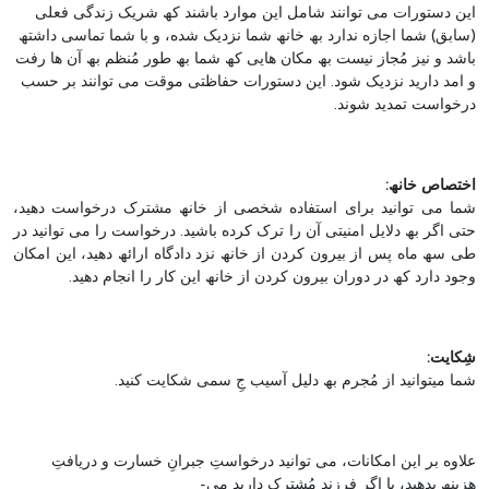
این دستورات می توانند شامل این موارد باشند کھ شریک زندگی فعلی
(سابق) شما اجازه ندارد بھ خانھ شما نزدیک شده، و با شما تماسی داشتھ
باشد و نیز مُجاز نیست بھ مکان ھایی کھ شما بھ طور مُنظم بھ آن ھا رفت
و امد دارید نزدیک شود. این دستورات حفاظتی موقت می توانند بر حسب
درخواست تمدید شوند.
اختصاص خانھ:
شما می توانید برای استفاده شخصی از خانھ مشترک درخواست دھید،
حتی اگر بھ دلایل امنیتی آن را ترک کرده باشید. درخواست را می توانید در
طی سھ ماه پس از بیرون کردن از خانھ نزد دادگاه ارائھ دھید، این امکان
وجود دارد کھ در دوران بیرون کردن از خانھ این کار را انجام دھید.
شِکایت:
شما میتوانید از مُجرم بھ دلیل آسیب جِ سمی شکایت کنید.
علاوه بر این امکانات، می توانید درخواستِ جبرانِ خسارت و دریافتِ
ھزینھ بدھید، یا اگر فرزندِ مُشترک دارید می-