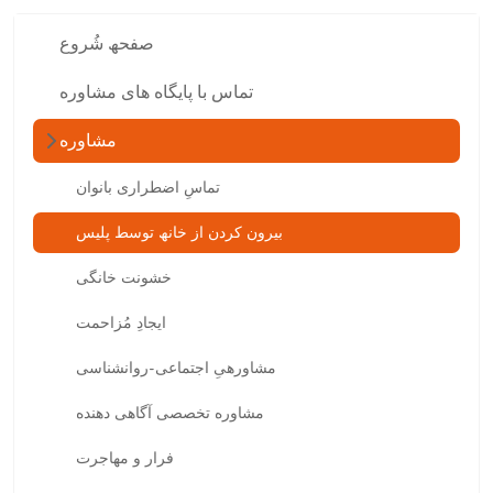
صفحھ شُروع
تماس با پایگاه ھای مشاوره
مشاوره
تماسِ اضطراری بانوان
بیرون کردن از خانھ توسط پلیس
خشونت خانگی
ایجادِ مُزاحمت
مشاورهیِ اجتماعی-روانشناسی
مشاوره تخصصی آگاھی دھنده
فرار و مھاجرت