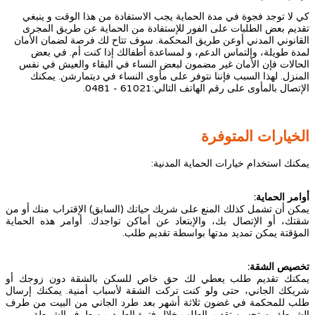
كي لا توجد فجوة في مدة الحماية يجب الاستفادة من هذا الوقت و ينبغي
تقديم بعض الطلبات على الفور للإستفادة من الحماية عن طريق المجرى
القانوني المدني أوعن طريق المحكمة. سوف تتاح لك فرصة لضمان الأمان
لمدة طويلة، وإلتماس الدعم، و لمساعدة أطفالك إذا كنت أم. في بعض
الحالات فإن الأمان غير مضمون لبعض النساء في البقاء والعيش في نفس
المنزل. لهذا السبب فإننا نتوفر على مأوى النساء في ديتمارشن. يمكنك
الإتصال بالمأوى على رقم الهاتف التالي:61021 - 0481.
الخيارات المتوفرة
يمكنك استخدام خيارات الحماية المدنية:
أوامر الحماية:
يمكن أن تشمل كذلك المنع على شريك حياتك (السابق) الإقتراب منك أو من
شقتك، أو الإتصال بك، والإبتعاد عن أماكن تواجدك. أوامر هذه الحماية
المؤقتة يمكن تمديد مدتها بواسطة تقديم طلب.
تخصيص الشقة:
يمكنك تقديم طلب يعطي لك حق خاص للسكن بالشقة دون زوجك أو
شريكك الجاني، حتى ولو كنت تركت الشقة لأسباب أمنية. يمكنك إرسال
طلب للمحكمة في غضون ثلاثة أشهر بعد طرد الجاني من البيت من طرف
الشرطة. يستحسن تقديم الطلب خلال فترة الطرد من طرف الشرطة.