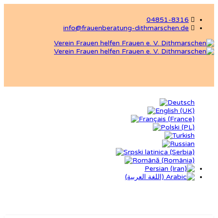
04851-8316
info@frauenberatung-dithmarschen.de